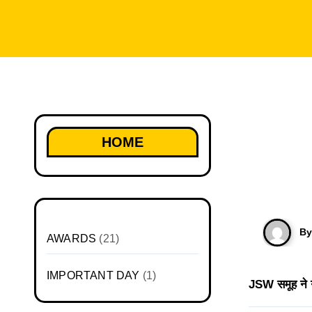
HOME
B
AWARDS
(21)
IMPORTANT DAY
(1)
JSW समूह ने ग